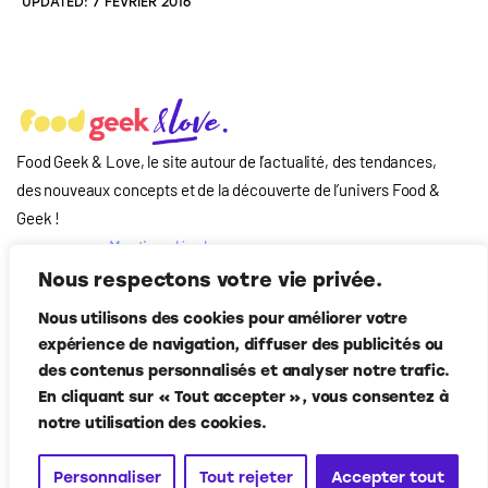
UPDATED:
7 FÉVRIER 2016
Food Geek & Love, le site autour de l’actualité, des tendances,
des nouveaux concepts et de la découverte de l’univers Food
&
Geek
!
Mentions légales
Qui-sommes nous
Nous respectons votre vie privée.
?
Nous utilisons des cookies pour améliorer votre
Contact
expérience de navigation, diffuser des publicités ou
Suivez-nous
des contenus personnalisés et analyser notre trafic.
En cliquant sur « Tout accepter », vous consentez à
notre utilisation des cookies.
Personnaliser
Tout rejeter
Accepter tout