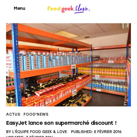
Menu
Food’News
Food’Com
Food’Art
Food’Event
Food’Life
ACTUS
FOOD'NEWS
EasyJet lance son supermarché discount !
BY
L'ÉQUIPE FOOD GEEK & LOVE
PUBLISHED:
5 FÉVRIER 2016