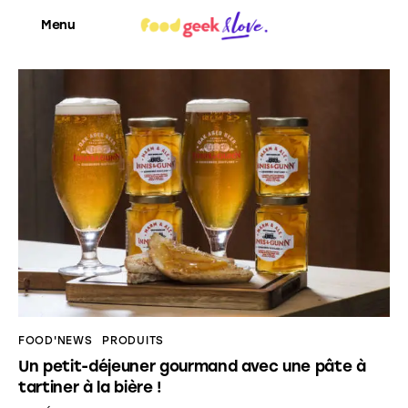
Menu
Food’News
Food’Com
Food’Art
Food’Event
Food’Life
FOOD'NEWS
PRODUITS
Un petit-déjeuner gourmand avec une pâte à
tartiner à la bière !