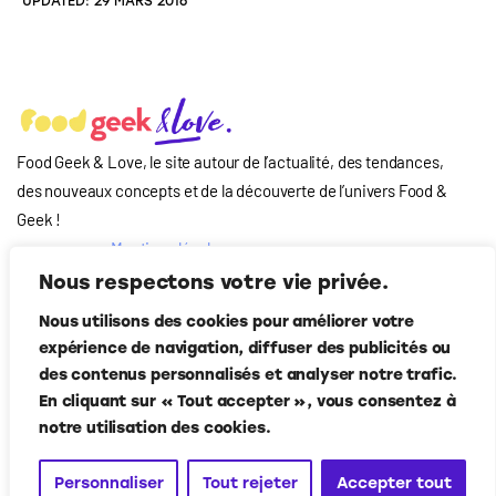
UPDATED:
29 MARS 2016
Food Geek & Love, le site autour de l’actualité, des tendances,
des nouveaux concepts et de la découverte de l’univers Food
&
Geek
!
Mentions légales
Qui-sommes nous
Nous respectons votre vie privée.
?
Nous utilisons des cookies pour améliorer votre
Contact
expérience de navigation, diffuser des publicités ou
Suivez-nous
des contenus personnalisés et analyser notre trafic.
En cliquant sur « Tout accepter », vous consentez à
notre utilisation des cookies.
Personnaliser
Tout rejeter
Accepter tout