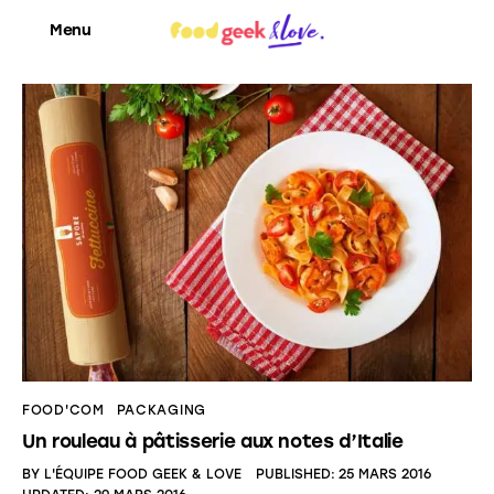
Menu
Food’News
Food’Com
Food’Art
Food’Event
Food’Life
FOOD'COM
PACKAGING
Un rouleau à pâtisserie aux notes d’Italie
BY
L'ÉQUIPE FOOD GEEK & LOVE
PUBLISHED:
25 MARS 2016