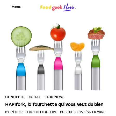
Menu
Food’News
Food’Com
Food’Art
Food’Event
Food’Life
CONCEPTS
DIGITAL
FOOD'NEWS
HAPIfork, la fourchette qui vous veut du bien
BY
L'ÉQUIPE FOOD GEEK & LOVE
PUBLISHED:
16 FÉVRIER 2016