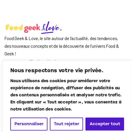
Food Geek & Love, le site autour de l’actualité, des tendances,
des nouveaux concepts et de la découverte de l’univers Food
&
Geek
!
Mentions légales
Qui-sommes nous
Nous respectons votre vie privée.
?
Nous utilisons des cookies pour améliorer votre
Contact
expérience de navigation, diffuser des publicités ou
Suivez-nous
des contenus personnalisés et analyser notre trafic.
En cliquant sur « Tout accepter », vous consentez à
notre utilisation des cookies.
Personnaliser
Tout rejeter
Accepter tout
Food Geek & Love
© Corner Media 2024. Tous droits réservés.