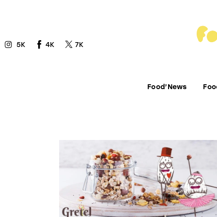
Food’News
Food’Com
5K
4K
7K
Food’Art
Food’Event
Food’News
Foo
Food’Life