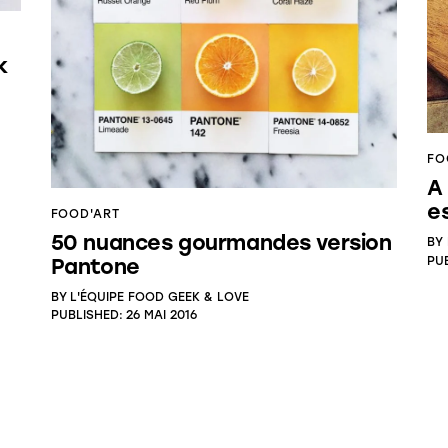
k
FO
A
e
FOOD'ART
50 nuances gourmandes version
BY
PU
Pantone
BY
L'ÉQUIPE FOOD GEEK & LOVE
PUBLISHED:
26 MAI 2016