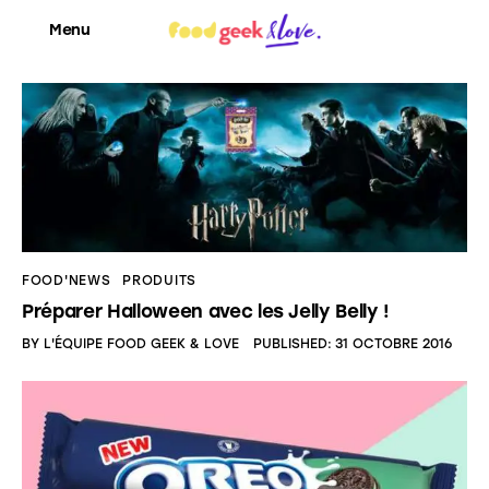
Menu
Food’News
Food’Com
Food’Art
FOOD'NEWS
PRODUITS
Préparer Halloween avec les Jelly Belly !
Food’Event
BY
L'ÉQUIPE FOOD GEEK & LOVE
PUBLISHED:
31 OCTOBRE 2016
Food’Life