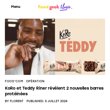
Menu
Food’News
Food’Com
Food’Art
Food’Event
FOOD'COM
OPÉRATION
Food’Life
KoRo et Teddy Riner révèlent 2 nouvelles barres
protéinées
BY
FLORENT
PUBLISHED:
5 JUILLET 2024