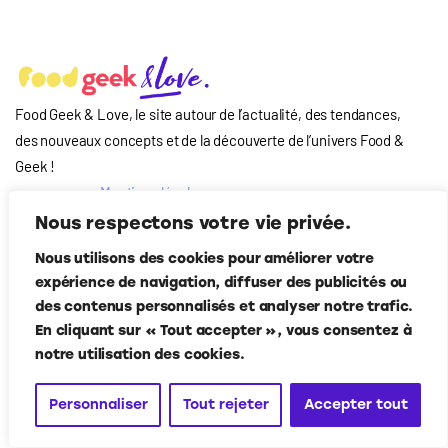
Food Geek & Love, le site autour de l’actualité, des tendances,
des nouveaux concepts et de la découverte de l’univers Food
&
Geek
!
Mentions légales
Qui-sommes nous
Nous respectons votre vie privée.
?
Nous utilisons des cookies pour améliorer votre
Contact
expérience de navigation, diffuser des publicités ou
Suivez-nous
des contenus personnalisés et analyser notre trafic.
En cliquant sur « Tout accepter », vous consentez à
notre utilisation des cookies.
Personnaliser
Tout rejeter
Accepter tout
Food Geek & Love
© Corner Media 2024. Tous droits réservés.