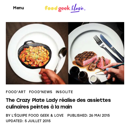
Menu
Food’News
Food’Com
Food’Art
Food’Event
FOOD'ART
FOOD'NEWS
INSOLITE
The Crazy Plate Lady réalise des assiettes
Food’Life
culinaires peintes à la main
BY
L'ÉQUIPE FOOD GEEK & LOVE
PUBLISHED:
26 MAI 2015
UPDATED:
5 JUILLET 2015