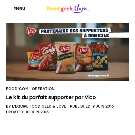
Menu
Food’News
Food’Com
Food’Art
Food’Event
FOOD'COM
OPÉRATION
Le kit du parfait supporter par Vico
Food’Life
BY
L'ÉQUIPE FOOD GEEK & LOVE
PUBLISHED:
9 JUIN 2016
UPDATED:
10 JUIN 2016