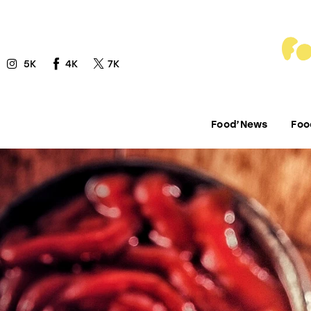
Food’News
Food’Com
5K
4K
7K
Food’Art
Food’Event
Food’News
Foo
Food’Life