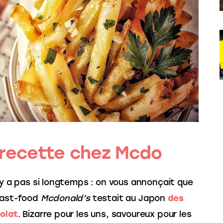
 recette chez Mcdo
’y a pas si longtemps : on vous annonçait que 
fast-food 
Mcdonald’s
 testait au Japon 
des 
olat
. Bizarre pour les uns, savoureux pour les 