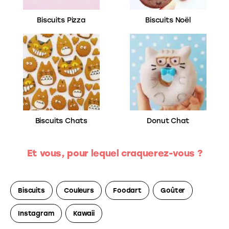
Biscuits Pizza
Biscuits Noël
Biscuits Chats
Donut Chat
Et vous, pour lequel craquerez-vous ?
Biscuits
Couleurs
Foodart
Goûter
Instagram
Kawaii