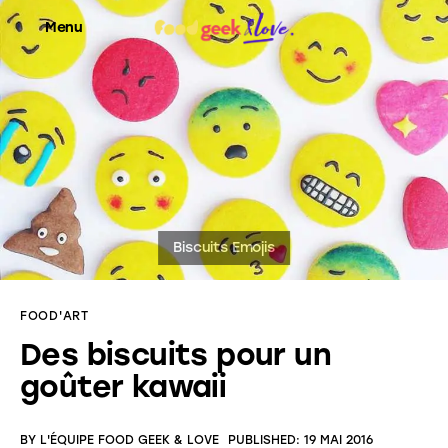
Menu
Food’News
Food’Com
Food’Art
Food’Event
FOOD'ART
Food’Life
Des biscuits pour un
goûter kawaii
BY
L'ÉQUIPE FOOD GEEK & LOVE
PUBLISHED:
19 MAI 2016