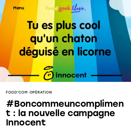
Menu
Food’News
Food’Com
Food’Art
Food’Event
FOOD'COM
OPÉRATION
Food’Life
#Boncommeuncomplimen
t : la nouvelle campagne
Innocent