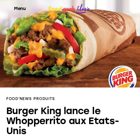
Menu
Food’News
Food’Com
Food’Art
Food’Event
FOOD'NEWS
PRODUITS
Food’Life
Burger King lance le
Whopperrito aux Etats-
Unis