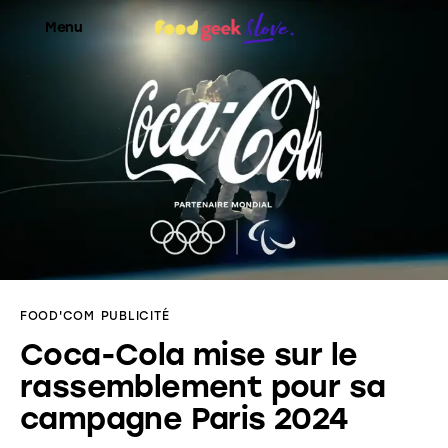
Menu
Food’News
Food’Com
Food’Art
Food’Event
FOOD'COM
PUBLICITÉ
Food’Life
Coca-Cola mise sur le
rassemblement pour sa
campagne Paris 2024