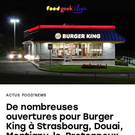
Menu
Food’News
Food’Com
Food’Art
Food’Event
ACTUS
FOOD'NEWS
Food’Life
De nombreuses
ouvertures pour Burger
King à Strasbourg, Douai,