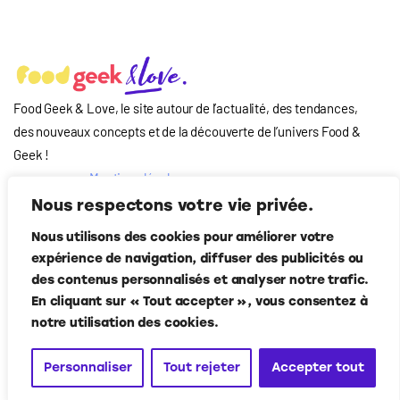
Food Geek & Love, le site autour de l’actualité, des tendances,
des nouveaux concepts et de la découverte de l’univers Food
&
Geek
!
Mentions légales
Qui-sommes nous
Nous respectons votre vie privée.
?
Nous utilisons des cookies pour améliorer votre
Contact
expérience de navigation, diffuser des publicités ou
Suivez-nous
des contenus personnalisés et analyser notre trafic.
En cliquant sur « Tout accepter », vous consentez à
notre utilisation des cookies.
Personnaliser
Tout rejeter
Accepter tout
Food Geek & Love
© Corner Media 2024. Tous droits réservés.