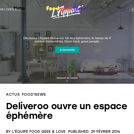
Menu
Food’News
Food’Com
Food’Art
Food’Event
ACTUS
FOOD'NEWS
Food’Life
Deliveroo ouvre un espace
éphémère
BY
L'ÉQUIPE FOOD GEEK & LOVE
PUBLISHED:
29 FÉVRIER 2016