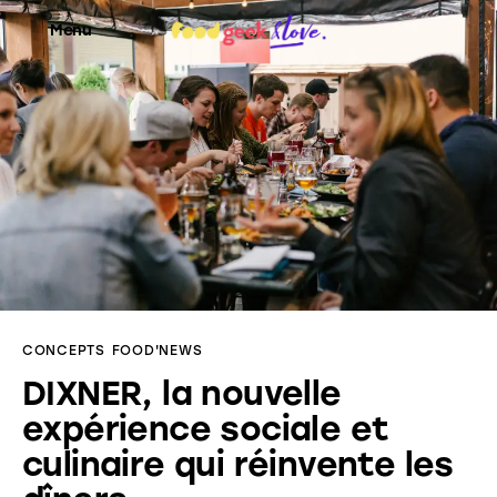
Menu
Food’News
Food’Com
Food’Art
Food’Event
CONCEPTS
FOOD'NEWS
Food’Life
DIXNER, la nouvelle
expérience sociale et
culinaire qui réinvente les