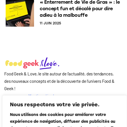
« Enterrement de Vie de Gras » : le
concept fun et décalé pour dire
adieu à la malbouffe
11 JUIN 2025
Food Geek & Love, le site autour de l’actualité, des tendances,
des nouveaux concepts et de la découverte de l’univers Food
&
Geek
!
Mentions légales
Qui-sommes nous
Nous respectons votre vie privée.
?
Nous utilisons des cookies pour améliorer votre
Contact
expérience de navigation, diffuser des publicités ou
Suivez-nous