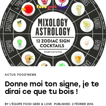
Menu
Food’News
Food’Com
Food’Art
Food’Event
ACTUS
FOOD'NEWS
Food’Life
Donne moi ton signe, je te
dirai ce que tu bois !
BY
L'ÉQUIPE FOOD GEEK & LOVE
PUBLISHED:
2 FÉVRIER 2016