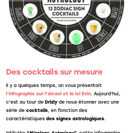
Des cocktails sur mesure
Il y a quelques temps, on vous présentait 
l’infographie sur l’alcool et la loi Evin
. Aujourd’hui, 
c’est au tour de 
Drizly
 de nous étonner avec une 
série
de
 cocktails
, en fonction des 
caractéristiques 
des signes astrologiques
. 
Intitulée 
“
Mixology Astrology
”
, cette infographie 