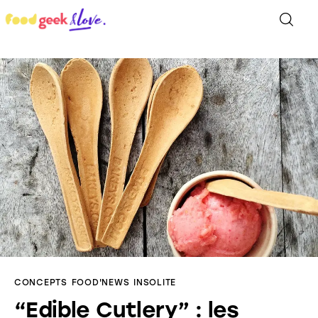
Food’News
Food’Com
Food’Art
Food’Event
Food’Life
CONCEPTS
FOOD'NEWS
INSOLITE
“Edible Cutlery” : les