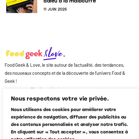
adieu à la malbouffe
11 JUIN 2025
Food Geek & Love, le site autour de l’actualité, des tendances,
des nouveaux concepts et de la découverte de l’univers Food
&
Geek
!
Mentions légales
Qui-sommes nous
Nous respectons votre vie privée.
?
Nous utilisons des cookies pour améliorer votre
Contact
expérience de navigation, diffuser des publicités ou
Suivez-nous
des contenus personnalisés et analyser notre trafic.
En cliquant sur « Tout accepter », vous consentez à