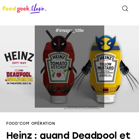
Food’News
Food’Com
Food’Art
Food’Event
Food’Life
FOOD'COM
OPÉRATION
Heinz : quand Deadpool et