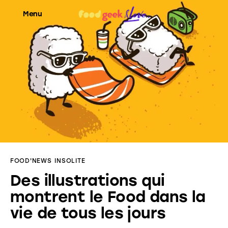
Menu
Food’News
Food’Com
Food’Art
Food’Event
FOOD'NEWS
INSOLITE
Food’Life
Des illustrations qui
montrent le Food dans la
vie de tous les jours