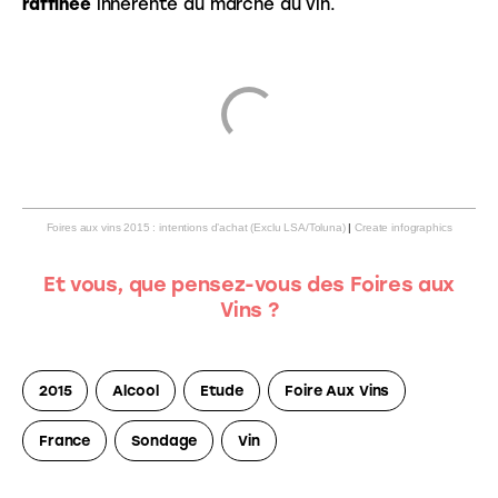
raffinée
 inhérente au marché du vin.
Foires aux vins 2015 : intentions d’achat (Exclu LSA/Toluna)
|
Create infographics
Et vous, que pensez-vous des Foires aux
Vins ?
2015
Alcool
Etude
Foire Aux Vins
France
Sondage
Vin