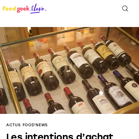
Food’News
Food’Com
Food’Art
Food’Event
Food’Life
ACTUS
FOOD'NEWS
Les intentions d’achat