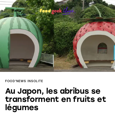
Menu
Food’News
Food’Com
Food’Art
Food’Event
FOOD'NEWS
INSOLITE
Food’Life
Au Japon, les abribus se
transforment en fruits et
légumes