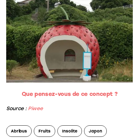
Que pensez-vous de ce concept ?
Source :
Piwee
Abribus
Fruits
Insolite
Japon