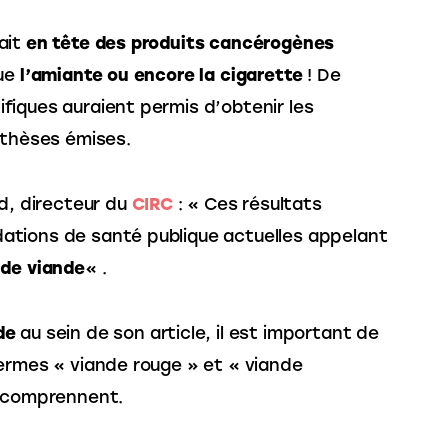
it 
en tête des produits cancérogènes
ue 
l’amiante ou encore la cigarette
 ! De 
iques auraient permis d’obtenir les 
othèses émises.
d, directeur du 
CIRC
 : « Ces résultats 
tions de santé publique actuelles appelant 
 de viande
« .
de
 au sein de son article, il est important de 
ermes « viande rouge » et « viande 
s comprennent.