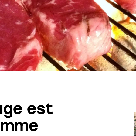
uge est
omme