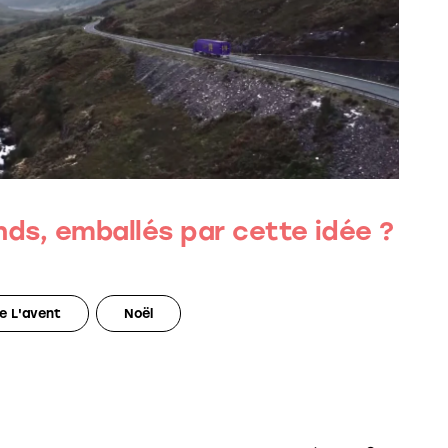
nds, emballés par cette idée ?
e L'avent
Noël