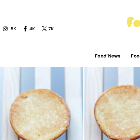
Food’News
Food’Com
5K
4K
7K
Food’Art
Food’Event
Food’News
Foo
Food’Life