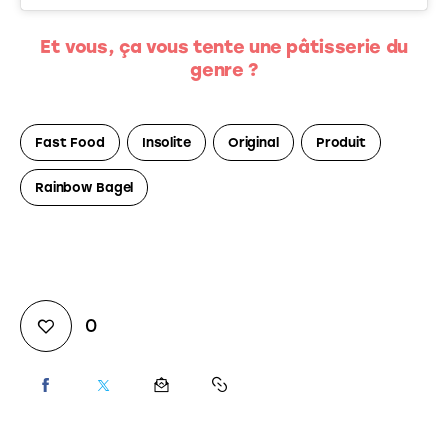
Et vous, ça vous tente une pâtisserie du
genre ?
Fast Food
Insolite
Original
Produit
Rainbow Bagel
0