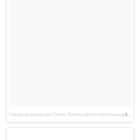
Une photo publiée par Cherry Bombe (@cherrybombemag)
le
9 No