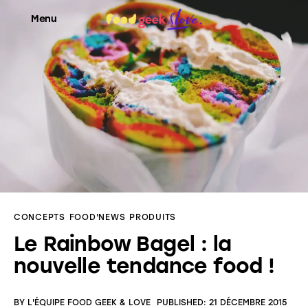
Menu
Food’News
Food’Com
Food’Art
Food’Event
CONCEPTS
FOOD'NEWS
PRODUITS
Food’Life
Le Rainbow Bagel : la
nouvelle tendance food !
BY
L'ÉQUIPE FOOD GEEK & LOVE
PUBLISHED:
21 DÉCEMBRE 2015