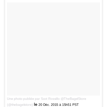
Une photo publiée par Scot Rossillo @TheBagelStore
le
(@thebagelstore)
20 Déc. 2015 à 15h51 PST