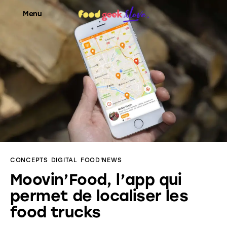
Menu
Food’News
Food’Com
Food’Art
Food’Event
CONCEPTS
DIGITAL
FOOD'NEWS
Food’Life
Moovin’Food, l’app qui
permet de localiser les
food trucks