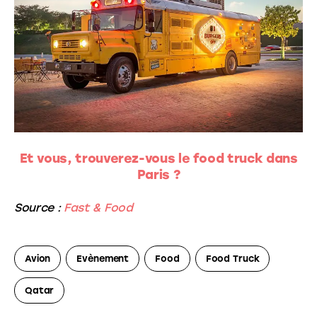
Et vous, trouverez-vous le food truck dans
Paris ?
Source :
Fast & Food
Avion
Evènement
Food
Food Truck
Qatar