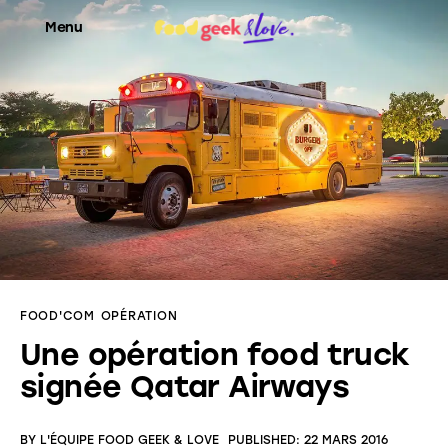
Menu
Food’News
Food’Com
Food’Art
Food’Event
FOOD'COM
OPÉRATION
Food’Life
Une opération food truck
signée Qatar Airways
BY
L'ÉQUIPE FOOD GEEK & LOVE
PUBLISHED:
22 MARS 2016