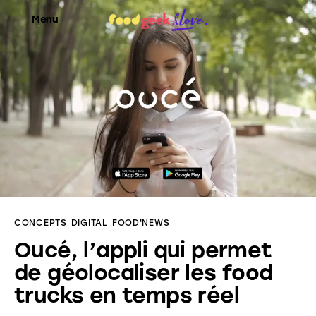
Menu
Food’News
Food’Com
Food’Art
Food’Event
CONCEPTS
DIGITAL
FOOD'NEWS
Food’Life
Oucé, l’appli qui permet
de géolocaliser les food
trucks en temps réel