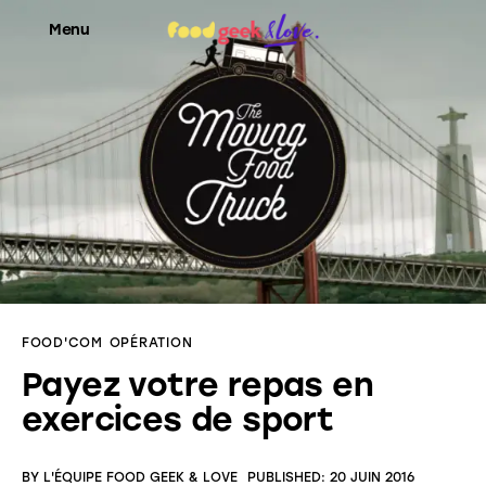
Menu
Food’News
Food’Com
Food’Art
Food’Event
FOOD'COM
OPÉRATION
Food’Life
Payez votre repas en
exercices de sport
BY
L'ÉQUIPE FOOD GEEK & LOVE
PUBLISHED:
20 JUIN 2016