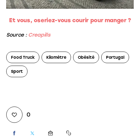
Et vous, oseriez-vous courir pour manger ?
Source :
Creapills
Food Truck
Kilomètre
Obésité
Portugal
Sport
0