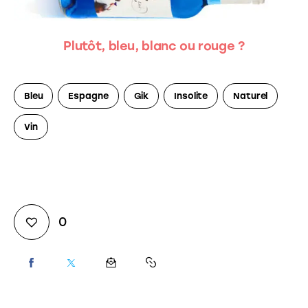
Plutôt, bleu, blanc ou rouge ?
Bleu
Espagne
Gik
Insolite
Naturel
Vin
0