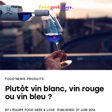
Menu
Food’News
Food’Com
Food’Art
Food’Event
FOOD'NEWS
PRODUITS
Food’Life
Plutôt vin blanc, vin rouge
ou vin bleu ?
BY
L'ÉQUIPE FOOD GEEK & LOVE
PUBLISHED:
27 JUIN 2016