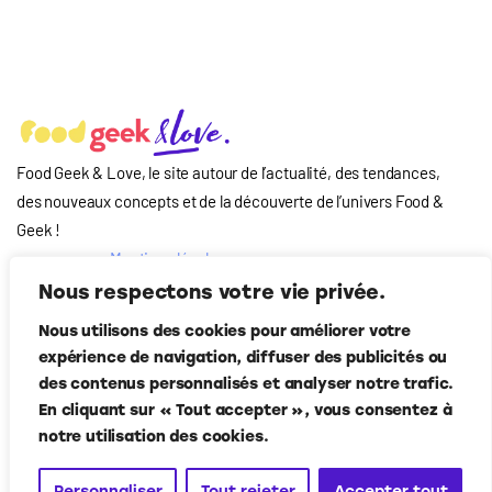
Food Geek & Love, le site autour de l’actualité, des tendances,
des nouveaux concepts et de la découverte de l’univers Food
&
Geek
!
Mentions légales
Qui-sommes nous
Nous respectons votre vie privée.
?
Nous utilisons des cookies pour améliorer votre
Contact
expérience de navigation, diffuser des publicités ou
Suivez-nous
des contenus personnalisés et analyser notre trafic.
En cliquant sur « Tout accepter », vous consentez à
notre utilisation des cookies.
Personnaliser
Tout rejeter
Accepter tout