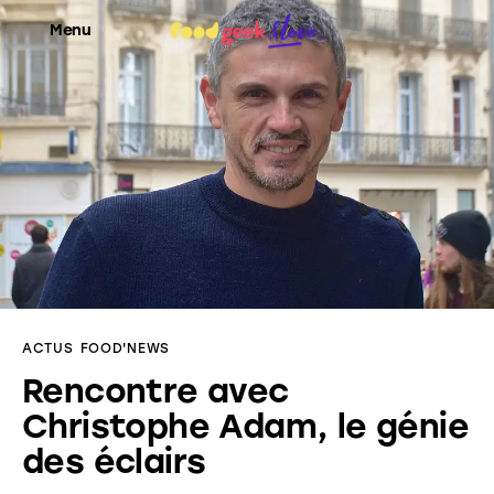
Menu
Food’News
Food’Com
Food’Art
Food’Event
ACTUS
FOOD'NEWS
Food’Life
Rencontre avec
Christophe Adam, le génie
des éclairs