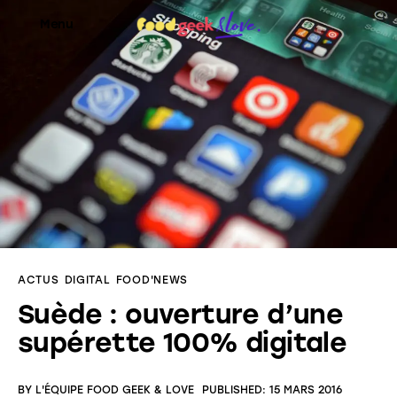
Menu
Food’News
Food’Com
Food’Art
Food’Event
ACTUS
DIGITAL
FOOD'NEWS
Food’Life
Suède : ouverture d’une
supérette 100% digitale
BY
L'ÉQUIPE FOOD GEEK & LOVE
PUBLISHED:
15 MARS 2016