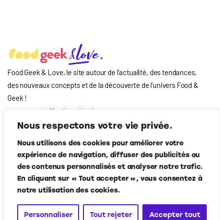
Food Geek & Love, le site autour de l’actualité, des tendances,
des nouveaux concepts et de la découverte de l’univers Food
&
Geek
!
Mentions légales
Qui-sommes nous
Nous respectons votre vie privée.
?
Nous utilisons des cookies pour améliorer votre
Contact
expérience de navigation, diffuser des publicités ou
Suivez-nous
des contenus personnalisés et analyser notre trafic.
En cliquant sur « Tout accepter », vous consentez à
notre utilisation des cookies.
Personnaliser
Tout rejeter
Accepter tout