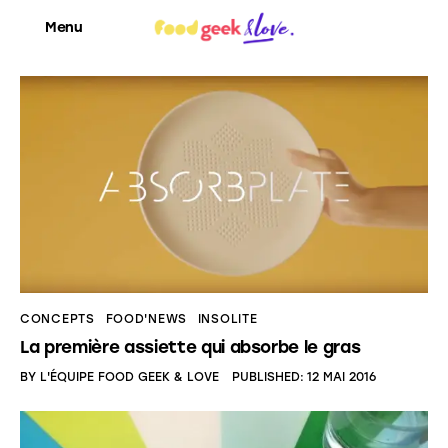
Menu
Food’News
Food’Com
Food’Art
Food’Event
CONCEPTS
FOOD'NEWS
INSOLITE
Food’Life
La première assiette qui absorbe le gras
BY
L'ÉQUIPE FOOD GEEK & LOVE
PUBLISHED:
12 MAI 2016