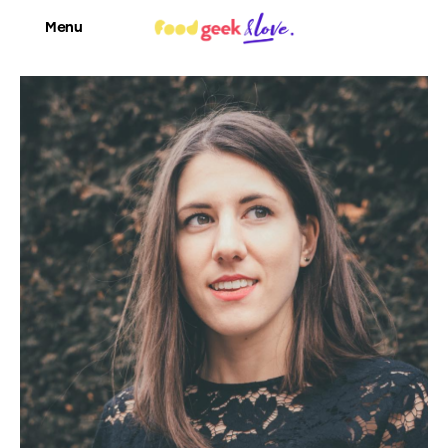
Menu
Food’News
Food’Com
Food’Art
Food’Event
Food’Life