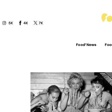
Food’News
Food’Com
5K
4K
7K
Food’Art
Food’Event
Food’News
Foo
Food’Life