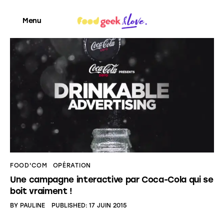
Menu
Food’News
Food’Com
Food’Art
Food’Event
FOOD'COM
OPÉRATION
Food’Life
Une campagne interactive par Coca-Cola qui se
boit vraiment !
BY
PAULINE
PUBLISHED:
17 JUIN 2015