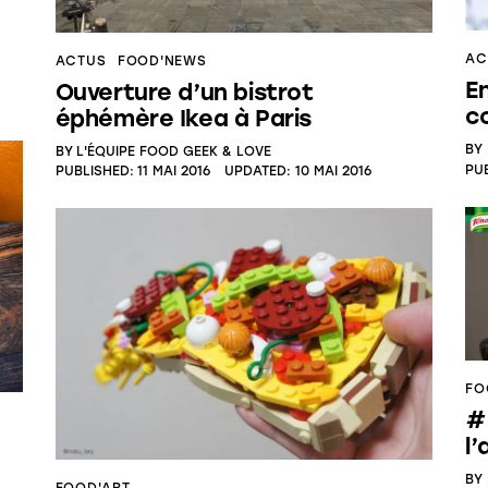
AC
ACTUS
FOOD'NEWS
E
Ouverture d’un bistrot
c
éphémère Ikea à Paris
BY
BY
L'ÉQUIPE FOOD GEEK & LOVE
PU
PUBLISHED:
11 MAI 2016
UPDATED:
10 MAI 2016
FO
#
l
BY
FOOD'ART