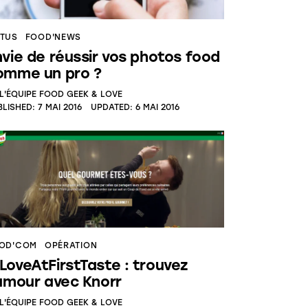
TUS
FOOD'NEWS
nvie de réussir vos photos food
omme un pro ?
L'ÉQUIPE FOOD GEEK & LOVE
BLISHED:
7 MAI 2016
UPDATED:
6 MAI 2016
OD'COM
OPÉRATION
LoveAtFirstTaste : trouvez
’amour avec Knorr
L'ÉQUIPE FOOD GEEK & LOVE