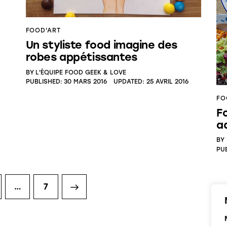
FOOD'ART
Un styliste food imagine des
robes appétissantes
BY
L'ÉQUIPE FOOD GEEK & LOVE
PUBLISHED:
30 MARS 2016
UPDATED:
25 AVRIL 2016
FO
F
a
BY
PU
…
>
7