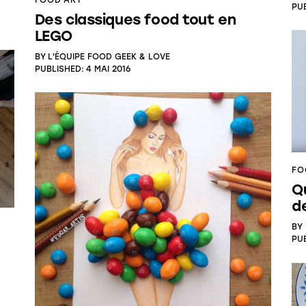
PU
Des classiques food tout en
LEGO
BY
L'ÉQUIPE FOOD GEEK & LOVE
PUBLISHED:
4 MAI 2016
FO
Q
d
BY
PU