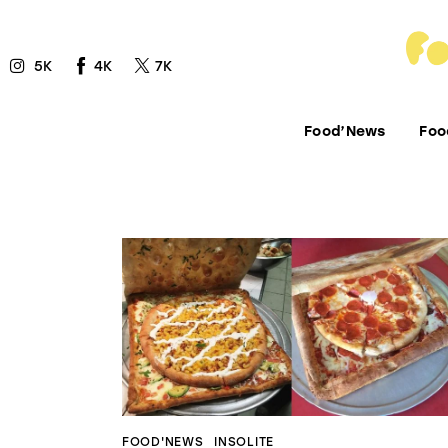
Food’News
5K
4K
7K
Food’Com
Food’Art
Food’News
Foo
Food’Event
Food’Life
FOOD'NEWS
INSOLITE