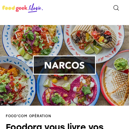
Food’News
Food’Com
Food’Art
Food’Event
Food’Life
FOOD'COM
OPÉRATION
Foodora vous livre vos