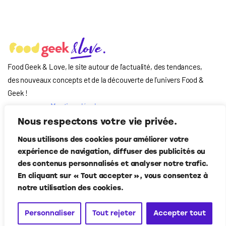
Food Geek & Love, le site autour de l’actualité, des tendances,
des nouveaux concepts et de la découverte de l’univers Food
&
Geek
!
Mentions légales
Qui-sommes nous
Nous respectons votre vie privée.
?
Nous utilisons des cookies pour améliorer votre
Contact
expérience de navigation, diffuser des publicités ou
Suivez-nous
des contenus personnalisés et analyser notre trafic.
En cliquant sur « Tout accepter », vous consentez à
notre utilisation des cookies.
Personnaliser
Tout rejeter
Accepter tout
Food Geek & Love
© Corner Media 2024. Tous droits réservés.