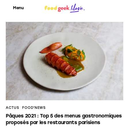
Menu
Food’News
Food’Com
Food’Art
Food’Event
Food’Life
ACTUS
FOOD'NEWS
Pâques 2021 : Top 5 des menus gastronomiques
proposés par les restaurants parisiens