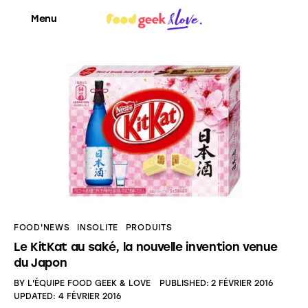
Menu
Food’News
Food’Com
Food’Art
Food’Event
FOOD'NEWS
INSOLITE
PRODUITS
Food’Life
Le KitKat au saké, la nouvelle invention venue
du Japon
BY
L'ÉQUIPE FOOD GEEK & LOVE
PUBLISHED:
2 FÉVRIER 2016
UPDATED:
4 FÉVRIER 2016