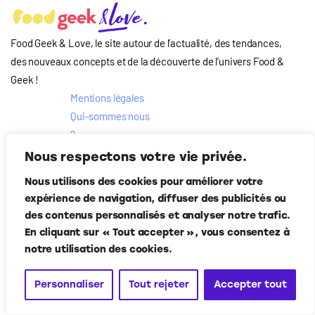
Food Geek & Love, le site autour de l’actualité, des tendances,
des nouveaux concepts et de la découverte de l’univers Food
&
Geek
!
Mentions légales
Qui-sommes nous
?
Contact
Nous respectons votre vie privée.
Suivez-nous
Nous utilisons des cookies pour améliorer votre
expérience de navigation, diffuser des publicités ou
des contenus personnalisés et analyser notre trafic.
En cliquant sur « Tout accepter », vous consentez à
notre utilisation des cookies.
Food Geek & Love
© Corner Media 2024. Tous droits réservés.
Personnaliser
Tout rejeter
Accepter tout