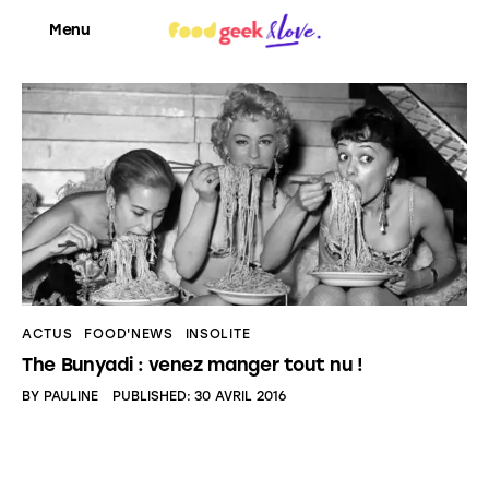
Menu
Food’News
Food’Com
Food’Art
Food’Event
ACTUS
FOOD'NEWS
INSOLITE
The Bunyadi : venez manger tout nu !
Food’Life
BY
PAULINE
PUBLISHED:
30 AVRIL 2016