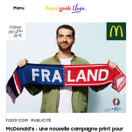
Menu
Food’News
Food’Com
Food’Art
Food’Event
Food’Life
FOOD'COM
PUBLICITÉ
McDonald’s : une nouvelle campagne print pour