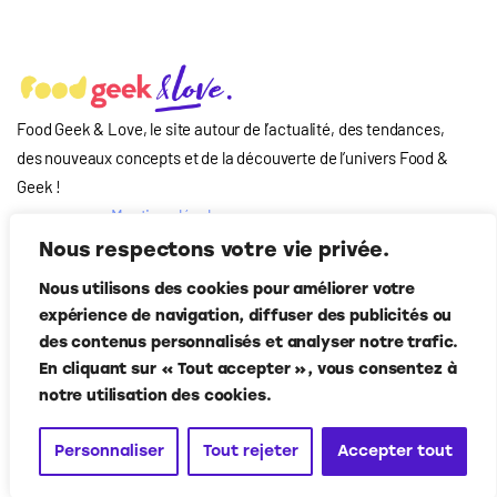
Food Geek & Love, le site autour de l’actualité, des tendances,
des nouveaux concepts et de la découverte de l’univers Food
&
Geek
!
Mentions légales
Qui-sommes nous
Nous respectons votre vie privée.
?
Nous utilisons des cookies pour améliorer votre
Contact
expérience de navigation, diffuser des publicités ou
Suivez-nous
des contenus personnalisés et analyser notre trafic.
En cliquant sur « Tout accepter », vous consentez à
notre utilisation des cookies.
Personnaliser
Tout rejeter
Accepter tout
Food Geek & Love
© Corner Media 2024. Tous droits réservés.