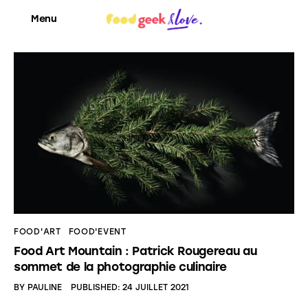
Menu
Food’News
Food’Com
Food’Art
Food’Event
FOOD'ART
FOOD'EVENT
Food’Life
Food Art Mountain : Patrick Rougereau au
sommet de la photographie culinaire
BY
PAULINE
PUBLISHED:
24 JUILLET 2021