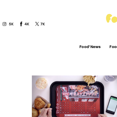
Food’News
Food’Com
5K
4K
7K
Food’Art
Food’Event
Food’News
Foo
Food’Life