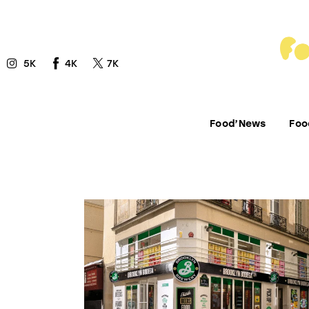
Food’News
Food’Com
5K
4K
7K
Food’Art
Food’Event
Food’News
Foo
Food’Life