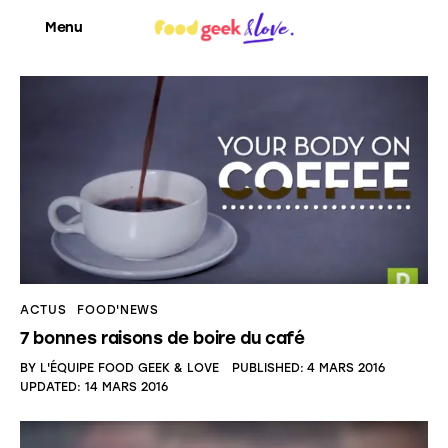
Menu
Food’News
Food’Com
Food’Art
Food’Event
ACTUS
FOOD'NEWS
7 bonnes raisons de boire du café
Food’Life
BY
L'ÉQUIPE FOOD GEEK & LOVE
PUBLISHED:
4 MARS 2016
UPDATED:
14 MARS 2016