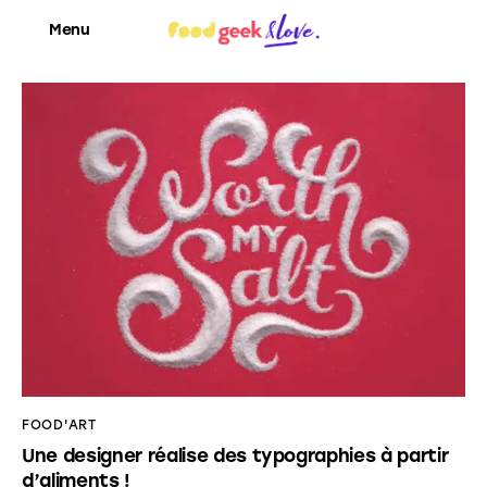
Menu
Food’News
Food’Com
Food’Art
Food’Event
Food’Life
FOOD'ART
Une designer réalise des typographies à partir
d’aliments !