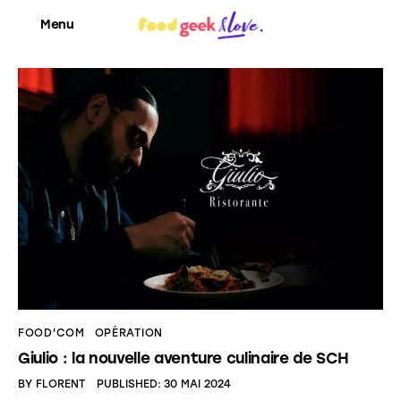
Menu
Food’News
Food’Com
Food’Art
Food’Event
Food’Life
FOOD'COM
OPÉRATION
Giulio : la nouvelle aventure culinaire de SCH
BY
FLORENT
PUBLISHED:
30 MAI 2024